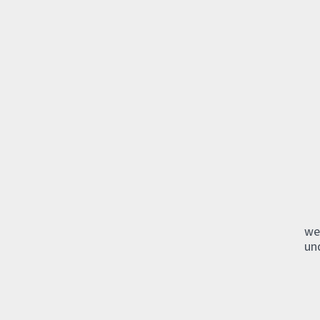
we
un