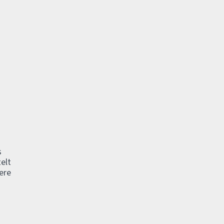
s
elt
ere