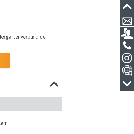
dergartenverbund.de
larn