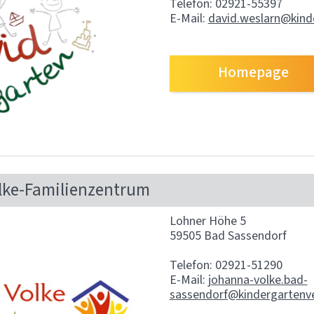
Telefon: 02921-55397
E-Mail:
david.weslarn@kind
Homepage
lke-Familienzentrum
Lohner Höhe 5
59505 Bad Sassendorf
Telefon: 02921-51290
E-Mail:
johanna-volke.bad-
sassendorf@kindergartenv