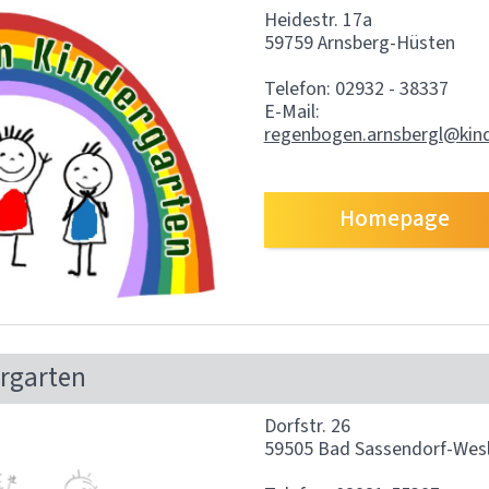
Heidestr. 17a
59759 Arnsberg-Hüsten
Telefon: 02932 - 38337
E-Mail:
regenbogen.arnsbergl@kin
Homepage
ergarten
Dorfstr. 26
59505 Bad Sassendorf-Wes