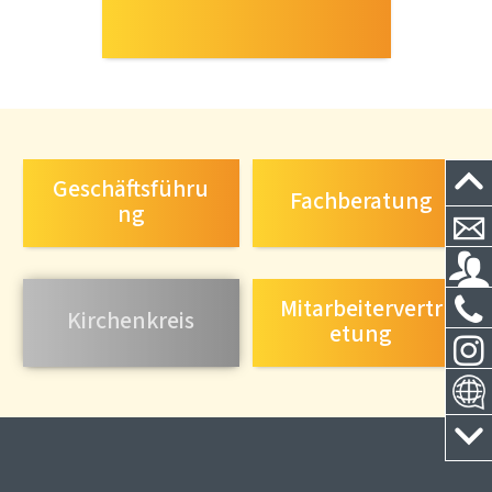
Geschäftsführu
Fachberatung
ng
Mitarbeitervertr
Kirchenkreis
etung